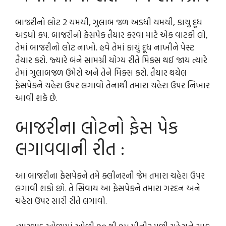
બાજરીનો લોટ 2 ચમચી, ગુલાબ જળ અડધી ચમચી, કાચુ દૂધ
અડધો કપ. બાજરીનો ફેસપેક તૈયાર કરવા માટે એક વાટકી લો,
તેમાં બાજરીનો લોટ નાખો. હવે તેમાં કાચું દૂધ નાખીને પેસ્ટ
તૈયાર કરો. જ્યારે બંને સામગ્રી યોગ્ય રીતે મિક્સ થઈ જાય ત્યારે
તેમાં ગુલાબજળ ઉમેરો અને તેને મિક્સ કરો. તૈયાર થયેલ
ફેસપેકને ચહેરા ઉપર લગાવો તેનાથી તમારા ચહેરા ઉપર નિખાર
આવી શકે છે.
બાજરીના લોટનો ફેસ પેક
લગાવવાની રીત :
આ બાજરીના ફેસપેકને તમે ક્લીનરની જેમ તમારા ચહેરા ઉપર
લગાવી શકો છો. તે સિવાય આ ફેસપેકને તમારા ગરદન અને
ચહેરા ઉપર સારી રીતે લગાવો.