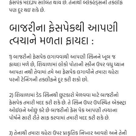
ફેસપેક મદદરૂપ સાબિત થાય છે. તેનાથી બ્લેકહેડ્સની તકલીફ
પણ દૂર થઇ શકે છે.
બાજરીના ફેસપેકથી આપણી
ત્વચાને મળતા ફાયદા :
1) બાજરીનો ફેસપેક લગાવવાથી આપણી સ્કિનને ખૂબ જ
ફાયદા મળે છે, શિયાળામાં લોકો પોતાની સ્કીન ઉપર વધુ ધ્યાન
આપતા નથી તેવામાં તમે આ ફેસપેક લગાવીને તમારા ચહેરા
પરની ટેનિંગની તકલીફને દૂર કરી શકો છો.
2) શિયાળામાં ડેડ સ્કિનથી છુટકારો મેળવવા માટે બાજરીનો
ફેસપેક તમારી મદદ કરી શકે છે. તે સ્કિન ઉપર ઉપસ્થિત એક્સ્ટ્રા
ઓઈલને ઓછું કરે છે બાજરીનો ફેસ પેક આપણી ત્વચાના
પોર્ષને સારી રીતે સાફ કરવામાં તમારી મદદ કરી શકે છે.
3) તેનાથી તમારા ચહેરા ઉપર પ્રાકૃતિક નિખાર આવશે અને તેની