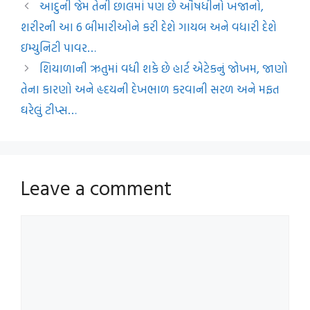
આદુની જેમ તેની છાલમાં પણ છે ઔષધીનો ખજાનો,
શરીરની આ 6 બીમારીઓને કરી દેશે ગાયબ અને વધારી દેશે
ઇમ્યુનિટી પાવર…
શિયાળાની ઋતુમાં વધી શકે છે હાર્ટ એટેકનું જોખમ, જાણો
તેના કારણો અને હૃદયની દેખભાળ કરવાની સરળ અને મફત
ઘરેલું ટીપ્સ…
Leave a comment
Comment