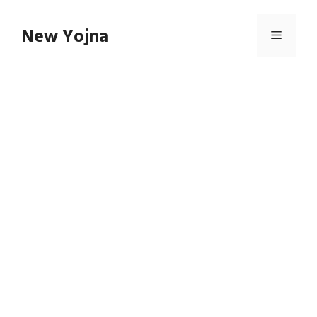
Skip
to
New Yojna
Menu
content