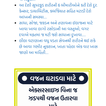
આ દેશી સુપરફૂડ શરીરની 6 બીમારીઓને કરી દેશે દુર.
કેન્સર, ડાયાબિટીસ, કબજિયાત સહિત મટાડી દેશે
આંખની સમસ્યા…
સાંધા, સોજા, જકડન અને તણાવના ઈલાજના માટે
ખાવા ખાવા લાગો રસોડાની આ વસ્તુઓ, વગર
દવાએ મફતમાં જ મટી જશે સાંધાના દુખાવા….
લીલા વટાણાના વધુ પડતા સેવનથી શરીરને થઈ શકે
છે આવા ગંભીર નુકશાન, ખાતા પહેલા એક વાર ખાસ
જાણો આ માહિતી…