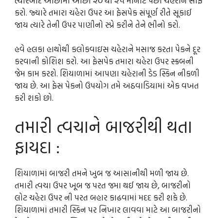
ત્યારબાદ ઓછામાં ઓછી ૨૦ થી ૨૫ મીનીટ પછી ચહેરાને સાફ
કરો. જ્યારે તમારા ચહેરા ઉપર આ ફેસપેક સંપૂર્ણ રીતે સૂકાઈ
જાય ત્યારે તેની ઉપર પાણીનો સ્પ્રે કરીને તેને ભીનો કરો.
હવે હલકા હાથોથી કલોકવાઇસ ચહેરાને મસાજ કરતા પેકને દૂર
કરવાની કોશિશ કરો. આ ફેસપેક તમારા ચહેરા ઉપર સ્ક્રબની
જેમ કામ કરશે. શિયાળામાં આપણા ચહેરાની ડેડ સ્કિન નીકળી
જાય છે. આ ફેસ પેકનો ઉપયોગ તમે અઠવાડિયામાં એક વખત
કરી શકો છો.
તમારી ત્વચાને બાજરીથી થતા
ફાયદા :
શિયાળામાં બાજરી તમને ખુબ જ આસાનીથી મળી જાય છે.
તમારી ત્વચા ઉપર ખૂબ જ પરત જમા થઈ જાય છે, બાજરીનો
લોટ ચહેરા ઉપર ની પરત બહાર કાઢવામાં મદદ કરી શકે છે.
શિયાળામાં તમારી સ્કિન પર નિખાર લાવવા માટે આ બાજરીનો