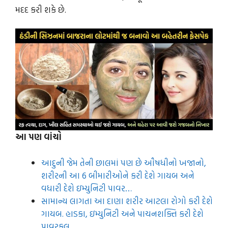
મદદ કરી શકે છે.
આ પણ વાંચો
આદુની જેમ તેની છાલમાં પણ છે ઔષધીનો ખજાનો,
શરીરની આ 6 બીમારીઓને કરી દેશે ગાયબ અને
વધારી દેશે ઇમ્યુનિટી પાવર…
સામાન્ય લાગતા આ દાણા શરીર આટલા રોગો કરી દેશે
ગાયબ. હાડકા, ઇમ્યુનિટી અને પાચનશક્તિ કરી દેશે
પાવરફુલ…