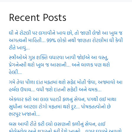
Recent Posts
ઘી ને રોટલી પર લગાવીને ખાવ છો, તો જાણી લેજો આ ખુબ જ
અગત્યની માહિતી… 99% લોકો નથી જાણતા રોટલીમાં ઘી કેવી
રીતે ખાવું…
સ્ત્રીઓએ ગુપ્ત શક્તિ વધારવા ખાવી જોઈએ આ વસ્તુ,
પ્રેગનેન્સી થશે ખુબ જ આસાની… અને બાળક પણ થશે
હેલ્દી…
ગમે તેવા પીળા દાંત મફતમાં થશે સફેદ મોતી જેવા, અજમાવો આ
હર્બલ ઉપાય… વધી જશે દાંતની સફેદી અને ચમક…
એકવાર કરો આ લાલ પહાડી ફળનું સેવન, પગથી લઈ માથા
સુધીના આટલા રોગો મફતમાં થશે દુર… પોષકતત્વોનો છે
ભરપુર ખજાનો…
બસ આવી રીતે કરી લ્યો લસણની કળીનું સેવન, હાઈ
કોલેસ્ટ્રોલ અને શુગરનો કરી દેશે ખાત્મો… વગર દવાએ આપશે