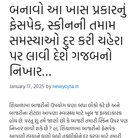
બનાવો આ ખાસ પ્રકારનું
ફેસપેક, સ્કીનની તમામ
સમસ્યાઓ દુર કરી ચહેરા
પર લાવી દેશે ગજબનો
નિખાર…
January 17, 2025
by
newyojna.in
શિયાળામાં બાજરીનો ઉપયોગ ઘણા બધા લોકો કરે છે અને
બાજરીના રોટલા આપણા સ્વાસ્થ્ય માટે ખૂબ જ ફાયદાકારક
હોય છે. પરંતુ શું તમે જાણો છો કે બાજરી તમારી સ્કિન ઉપર પણ
નિખાર લાવી શકે છે ? હા, શિયાળામાં બાજરીનો ફેસપેક
આપણી ત્વચાને ઘણી બધી તકલીફોને દૂર કરવા માટે તમારી