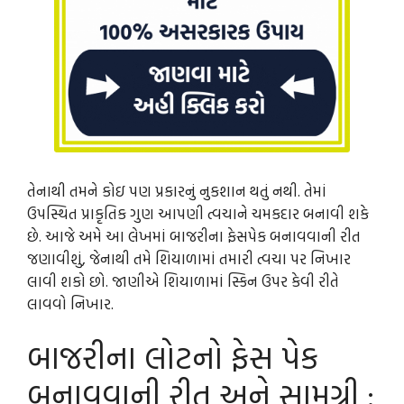
તેનાથી તમને કોઇ પણ પ્રકારનું નુકશાન થતું નથી. તેમાં
ઉપસ્થિત પ્રાકૃતિક ગુણ આપણી ત્વચાને ચમકદાર બનાવી શકે
છે. આજે અમે આ લેખમાં બાજરીના ફેસપેક બનાવવાની રીત
જણાવીશું, જેનાથી તમે શિયાળામાં તમારી ત્વચા પર નિખાર
લાવી શકો છો. જાણીએ શિયાળામાં સ્કિન ઉપર કેવી રીતે
લાવવો નિખાર.
બાજરીના લોટનો ફેસ પેક
બનાવવાની રીત અને સામગ્રી :