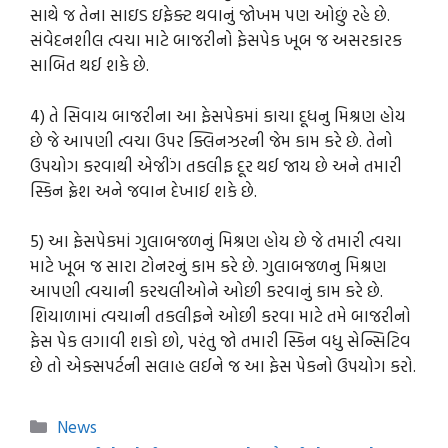
સાથે જ તેના સાઇડ ઇફેક્ટ થવાનું જોખમ પણ ઓછું રહે છે.
સંવેદનશીલ ત્વચા માટે બાજરીનો ફેસપેક ખૂબ જ અસરકારક
સાબિત થઈ શકે છે.
4) તે સિવાય બાજરીના આ ફેસપેકમાં કાચા દૂધનુ મિશ્રણ હોય
છે જે આપણી ત્વચા ઉપર ક્લિનઝરની જેમ કામ કરે છે. તેનો
ઉપયોગ કરવાથી એજીંગ તકલીફ દૂર થઈ જાય છે અને તમારી
સ્કિન ફ્રેશ અને જવાન દેખાઈ શકે છે.
5) આ ફેસપેકમાં ગુલાબજળનું મિશ્રણ હોય છે જે તમારી ત્વચા
માટે ખૂબ જ સારા ટોનરનું કામ કરે છે. ગુલાબજળનુ મિશ્રણ
આપણી ત્વચાની કરચલીઓને ઓછી કરવાનું કામ કરે છે.
શિયાળામાં ત્વચાની તકલીફને ઓછી કરવા માટે તમે બાજરીનો
ફેસ પેક લગાવી શકો છો, પરંતુ જો તમારી સ્કિન વધુ સેન્સિટિવ
છે તો એક્સપર્ટની સલાહ લઈને જ આ ફેસ પેકનો ઉપયોગ કરો.
Categories
News