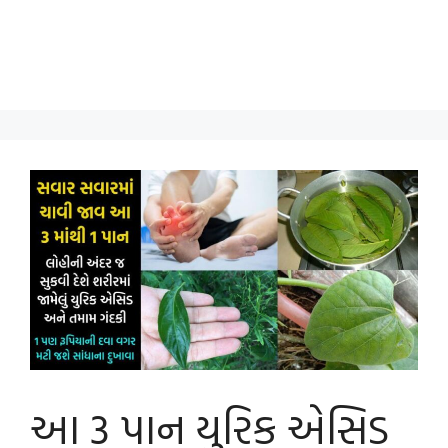
આ 3 પાન યુરિક એસિડ