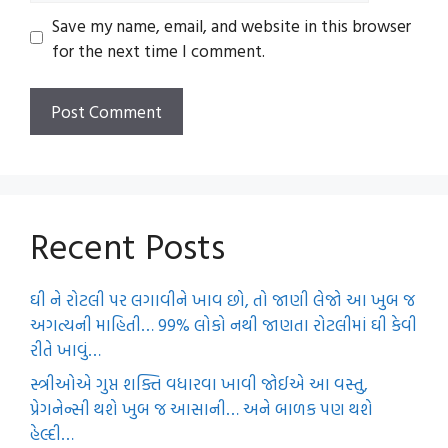
Save my name, email, and website in this browser
for the next time I comment.
Recent Posts
ઘી ને રોટલી પર લગાવીને ખાવ છો, તો જાણી લેજો આ ખુબ જ
અગત્યની માહિતી… 99% લોકો નથી જાણતા રોટલીમાં ઘી કેવી
રીતે ખાવું…
સ્ત્રીઓએ ગુપ્ત શક્તિ વધારવા ખાવી જોઈએ આ વસ્તુ,
પ્રેગનેન્સી થશે ખુબ જ આસાની… અને બાળક પણ થશે
હેલ્દી…