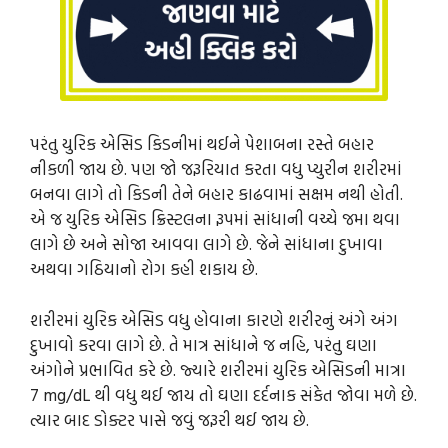
પરંતુ યુરિક એસિડ કિડનીમાં થઈને પેશાબના રસ્તે બહાર
નીકળી જાય છે. પણ જો જરૂરિયાત કરતા વધુ પ્યુરીન શરીરમાં
બનવા લાગે તો કિડની તેને બહાર કાઢવામાં સક્ષમ નથી હોતી.
એ જ યુરિક એસિડ ક્રિસ્ટલના રૂપમાં સાંધાની વચ્ચે જમા થવા
લાગે છે અને સોજા આવવા લાગે છે. જેને સાંધાના દુખાવા
અથવા ગઠિયાનો રોગ કહી શકાય છે.
શરીરમાં યુરિક એસિડ વધુ હોવાના કારણે શરીરનું અંગે અંગ
દુખાવો કરવા લાગે છે. તે માત્ર સાંધાને જ નહિ, પરંતુ ઘણા
અંગોને પ્રભાવિત કરે છે. જ્યારે શરીરમાં યુરિક એસિડની માત્રા
7 mg/dL થી વધુ થઈ જાય તો ઘણા દર્દનાક સંકેત જોવા મળે છે.
ત્યાર બાદ ડોક્ટર પાસે જવું જરૂરી થઈ જાય છે.