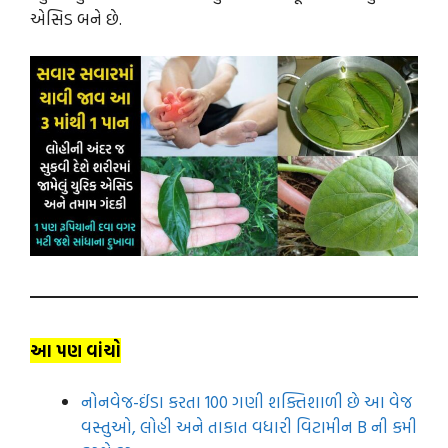
એસિડ બને છે.
આ પણ વાંચો
નોનવેજ-ઈંડા કરતા 100 ગણી શક્તિશાળી છે આ વેજ
વસ્તુઓ, લોહી અને તાકાત વધારી વિટામીન B ની કમી