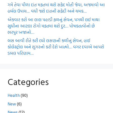
ગમે તેવા પીળા દાંત મફતમાં થશે સફેદ મોતી જેવા, અજમાવો આ
હર્બલ ઉપાય… વધી જશે દાંતની સફેદી અને ચમક…
એકવાર કરો આ લાલ પહાડી ફળનું સેવન, પગથી લઈ માથા
સુધીના આટલા રોગો મફતમાં થશે દુર… પોષકતત્વોનો છે
ભરપુર ખજાનો…
બસ આવી રીતે કરી લ્યો લસણની કળીનું સેવન, હાઈ
કોલેસ્ટ્રોલ અને શુગરનો કરી દેશે ખાત્મો… વગર દવાએ આપશે
ડબલ પરિણામ…
Categories
Health
(90)
New
(6)
News
(12)