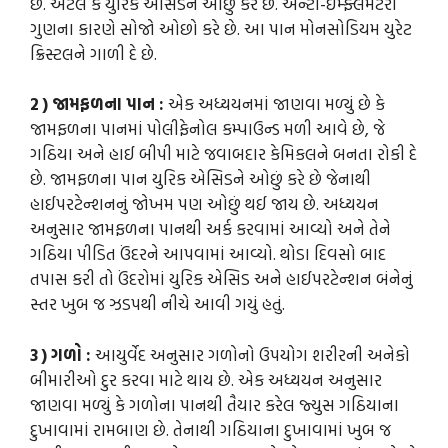
છે. એટલે કે યુરિક એસિડને ઓછું કરે છે. એન્ટી-ઈમ્ફ્લેમેટરી
ગુણના કારણે સોજો ઓછો કરે છે. આ પાન મોનસોડિયમ યુરેટ
ક્રિસ્ટલને ગાળી દે છે.
2 ) જામફળના પાન :
એક અધ્યયનમાં જાણવા મળ્યું છે કે
જામફળના પાનમાં પોલીફેનોલ કમ્પાઉન્ડ મળી આવે છે, જે
ગઠિયા અને હાઈ બીપી માટે જવાબદાર કેમિકલને બનતા રોકી દે
છે. જામફળના પાન યુરિક એસિડને ઓછું કરે છે જેનાથી
હાઈપરટેન્શનનું જોખમ પણ ઓછું થઈ જાય છે. અધ્યયન
અનુસાર જામફળના પાનથી અર્ક કરવામાં આવ્યો અને તેને
ગઠિયા પીડિત ઉંદરને આપવામાં આવ્યો. થોડા દિવસો બાદ
તપાસ કરી તો ઉંદરોમાં યુરિક એસિડ અને હાઈપરટેન્શન બંનેનું
સ્તર ખુબ જ ઝડપથી નીચે આવી ગયું હતું.
3 ) ગળો :
આયુર્વેદ અનુસાર ગળોનો ઉપયોગ શરીરની અનેકો
બીમારીઓ દુર કરવા માટે થાય છે. એક અધ્યયન અનુસાર
જાણવા મળ્યું કે ગળોના પાનથી તૈયાર કરેલ જ્યુસ ગઠિયાના
દુખાવામાં રામબાણ છે. તેનાથી ગઠિયાના દુખાવામાં ખુબ જ