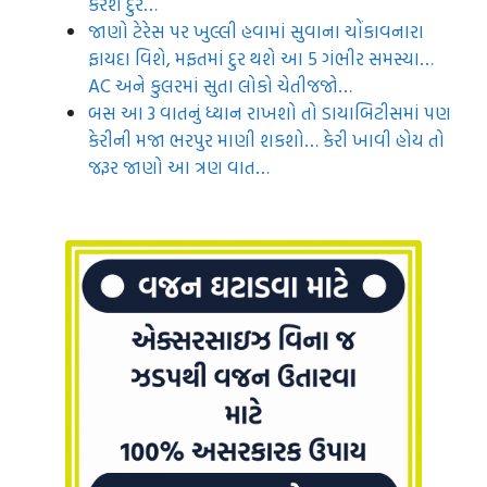
કરશે દુર…
જાણો ટેરેસ પર ખુલ્લી હવામાં સુવાના ચોંકાવનારા
ફાયદા વિશે, મફતમાં દુર થશે આ 5 ગંભીર સમસ્યા…
AC અને કુલરમાં સુતા લોકો ચેતીજજો…
બસ આ 3 વાતનું ધ્યાન રાખશો તો ડાયાબિટીસમાં પણ
કેરીની મજા ભરપુર માણી શકશો… કેરી ખાવી હોય તો
જરૂર જાણો આ ત્રણ વાત…