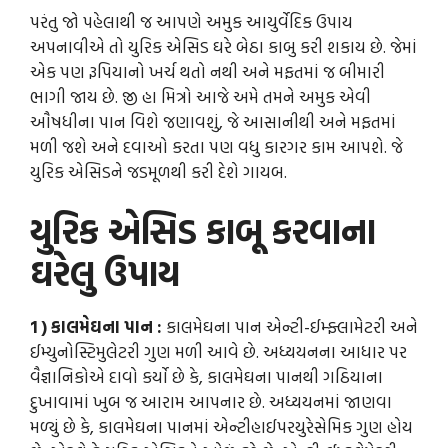
પરંતુ જો પહેલાથી જ આપણે અમુક આયુર્વેદિક ઉપાય
અપનાવીએ તો યુરિક એસિડ ઘરે બેઠા કાબુ કરી શકાય છે. જેમાં
એક પણ રૂપિયાનો ખર્ચ થતો નથી અને મફતમાં જ બીમારી
ભાગી જાય છે. જી હા મિત્રો આજે અમે તમને અમુક એવી
ઔષધીના પાન વિશે જણાવશું, જે આસાનીથી અને મફતમાં
મળી જશે અને દવાઓ કરતા પણ વધુ કારગર કામ આપશે. જે
યુરિક એસિડને જડમૂળથી કરી દેશે ગાયબ.
યુરિક એસિડ કાબૂ કરવાના
ઘરેલુ ઉપાય
1 ) કાલમેઘના પાન :
કાલમેઘના પાન એન્ટી-ઈમ્ફ્લામેટરી અને
ઈમ્યુનોસ્ટિમુલેટરી ગુણ મળી આવે છે. અધ્યયનના આધાર પર
વૈજ્ઞાનિકોએ દાવો કર્યો છે કે, કાલમેઘના પાનથી ગઠિયાના
દુખાવામાં ખુબ જ આરામ આપનાર છે. અધ્યયનમાં જાણવા
મળ્યું છે કે, કાલમેઘના પાનમાં એન્ટીહાઈપરયુરેસેમિક ગુણ હોય