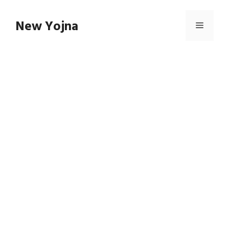
Skip
to
New Yojna
Menu
content