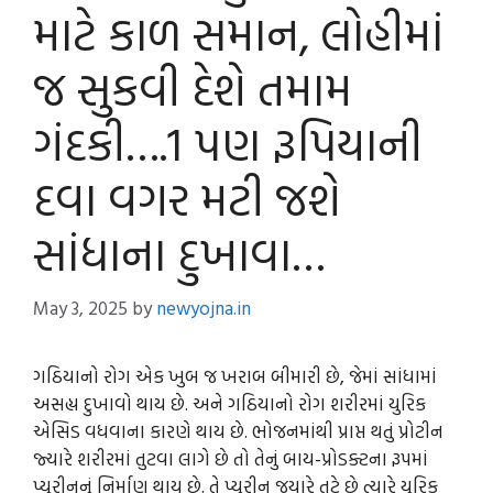
માટે કાળ સમાન, લોહીમાં
જ સુકવી દેશે તમામ
ગંદકી….1 પણ રૂપિયાની
દવા વગર મટી જશે
સાંધાના દુખાવા…
May 3, 2025
by
newyojna.in
ગઠિયાનો રોગ એક ખુબ જ ખરાબ બીમારી છે, જેમાં સાંધામાં
અસહ્ય દુખાવો થાય છે. અને ગઠિયાનો રોગ શરીરમાં યુરિક
એસિડ વધવાના કારણે થાય છે. ભોજનમાંથી પ્રાપ્ત થતું પ્રોટીન
જ્યારે શરીરમાં તુટવા લાગે છે તો તેનું બાય-પ્રોડક્ટના રૂપમાં
પ્યુરીનનું નિર્માણ થાય છે. તે પ્યુરીન જયારે તૂટે છે ત્યારે યુરિક