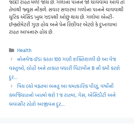
જલ્દી રાહત મળી જાય છે. ગળાના પાનને જો ચાવવામાં આવે તો
તેમાંથી જ્યુસ નીકળે. સવાર સવારમાં ગળોના પાનને ચાવવાથી
યુરિક એસિડ ખુબ ઝડપથી ઓછું થાય છે. ગળોમાં એન્ટી-
ઈમ્ફ્લેમેટરી ગુણ હોય અને પેન રિલીવર એટલે કે દુખાવામાં
રાહત આપનારું હોય છે.
Categories
Health
નોનવેજ-ઈંડા કરતા 100 ગણી શક્તિશાળી છે આ વેજ
વસ્તુઓ, લોહી અને તાકાત વધારી વિટામીન B ની કમી કરશે
દુર…
પિય લ્યો મફતમાં બનતું આ ચમત્કારિક પીણું, વર્ષોની
કબજિયાતનો ખાત્મો થશે 1 જ રાતમાં, ગેસ, એસિડીટી અને
બવાસીર રહેશે આજીવન દુર…