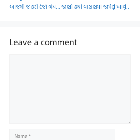
આજથી જ કરી દેજો બંધ… જાણો ક્યાં વાસણમાં જામેલું ખાવું…
Leave a comment
Comment
Name