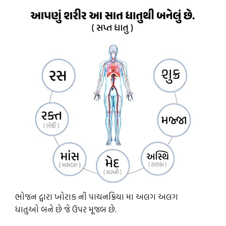
ભોજન દ્વારા ખોરાક ની પાચનક્રિયા મા અલગ અલગ
ધાતુઓ બને છે જે ઉપર મૂજબ છે.