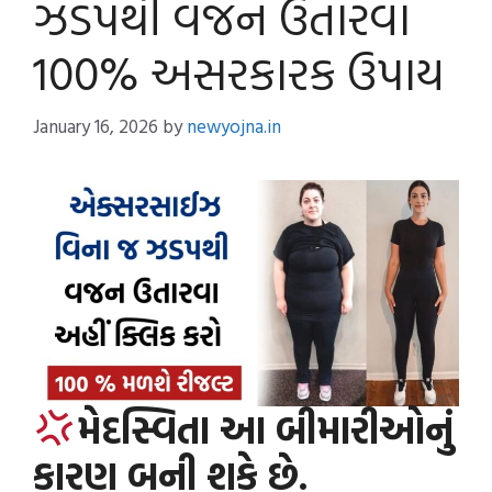
ઝડપથી વજન ઉતારવા
100% અસરકારક ઉપાય
January 16, 2026
by
newyojna.in
મેદસ્વિતા આ બીમારીઓનું
કારણ બની શકે છે.