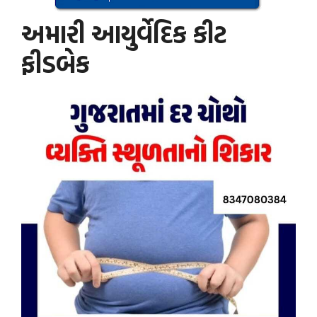
અમારી આયુર્વેદિક કીટ
ફીડબેક