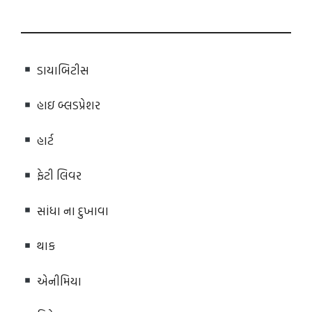
ડાયાબિટીસ
હાઇ બ્લડપ્રેશર
હાર્ટ
ફેટી લિવર
સાંધા ના દુખાવા
થાક
એનીમિયા