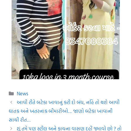
Categories
News
આવી રીતે બટેકા ખાવાનું કરી દો બંધ, નહિ તો થશે આવી
ઘાતક અને ખતરનાક બીમારીઓ… જાણો બટેકા ખાવાની
સાચી રીત…
શું તમે પણ સ્ટીલ અને કાચના વાસણ દહીં જમાવો છો ? તો