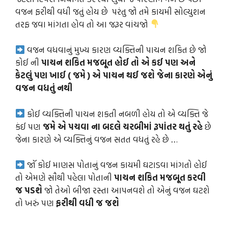
વજન ફરીથી વધી જતું હોય છે પરંતુ જો તમે કાયમી સોલ્યુશન
તરફ જવા માંગતા હોવ તો આ જરૂર વાંચજો
વજન વધવાનું મુખ્ય કારણ વ્યક્તિની પાચન શકિત છે જો
કોઈ ની
પાચન શકિત મજબૂત હોઈ તો એ કઈ પણ અને
કેટલું પણ ખાઈ ( જમે ) એ પાચન થઈ જશે જેના કારણે એનું
વજન વધતું નથી
કોઈ વ્યક્તિની પાચન શકતી નબળી હોય તો એ વ્યક્તિ જે
કંઈ પણ
જમે એ પચવા ના બદલે ચરબીમાં રૂપાંતર થતું રહે
છે
જેના કારણે એ વ્યક્તિનું વજન સતત વધતું રહે છે …
જૉ કોઈ માણસ પોતાનું વજન કાયમી ઘટાડવા માંગતો હોઈ
તો એમણે સૌથી પહેલા પોતાની
પાચન શકિત મજબૂત કરવી
જ પડશે
જો તેઓ બીજા રસ્તા આપનવશે તો એનું વજન ઘટશે
તો ખરું પણ
ફરીથી વધી જ જશે