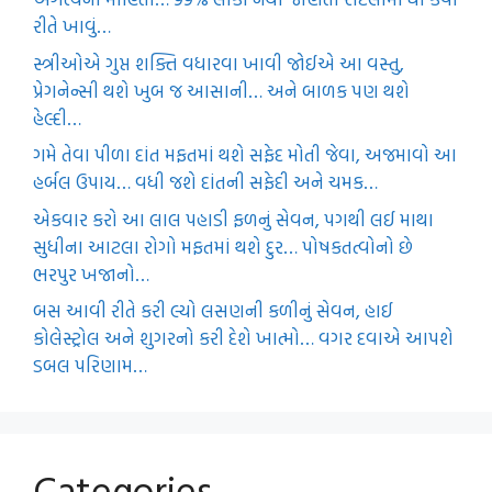
રીતે ખાવું…
સ્ત્રીઓએ ગુપ્ત શક્તિ વધારવા ખાવી જોઈએ આ વસ્તુ,
પ્રેગનેન્સી થશે ખુબ જ આસાની… અને બાળક પણ થશે
હેલ્દી…
ગમે તેવા પીળા દાંત મફતમાં થશે સફેદ મોતી જેવા, અજમાવો આ
હર્બલ ઉપાય… વધી જશે દાંતની સફેદી અને ચમક…
એકવાર કરો આ લાલ પહાડી ફળનું સેવન, પગથી લઈ માથા
સુધીના આટલા રોગો મફતમાં થશે દુર… પોષકતત્વોનો છે
ભરપુર ખજાનો…
બસ આવી રીતે કરી લ્યો લસણની કળીનું સેવન, હાઈ
કોલેસ્ટ્રોલ અને શુગરનો કરી દેશે ખાત્મો… વગર દવાએ આપશે
ડબલ પરિણામ…
Categories