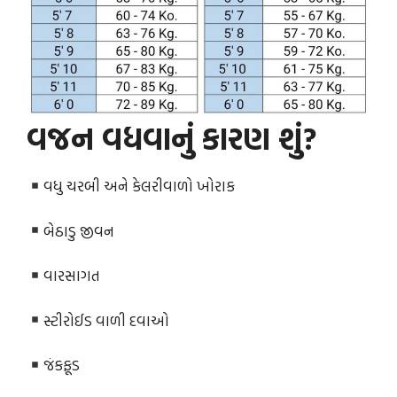
વજન વધવાનું કારણ શું?
વધુ ચરબી અને કેલરીવાળો ખોરાક
બેઠાડુ જીવન
વારસાગત
સ્ટીરોઈડ વાળી દવાઓ
જંકફૂડ