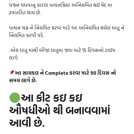
વજન વધવાનું કારણ પાચનક્રિયા અનિયમિત થઈ મેદ મા
રૂપાંતરિત થાય છે.
પાચન ચક્ર ને નિયમિત કરવા માટે આ અનિયમિત થયેલ ધાતુ ને
નિયમિત કરવી પડે.
-એક ધાતુ માથી બીજા ધાતુમા જવા માટે 15 દિવસનો ટાઈમ
લાગે.
આ સાયકલ ને Complete કરવા માટે 90 દિવસ નો
સમય લાગે છે.
આ કીટ કઇ કઇ
ઔષધીઓ થી બનાવવામાં
આવી છે.