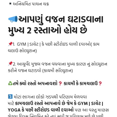
અનિયમિત પાચન ચક્ર
આપણું વજન ઘટાડવાના
મુખ્ય 2 રસ્તાઓ હોય છે
1. GYM | ડાયેટ | કે પછી સ્ટીરોઇડ વાળી દવાઓ( કામ
ચલાઉ સોલ્યુશન)
2. આયુર્વેદ મુજબ વજન વધવાના મુખ્ય કારણ નું સોલ્યુશન
કરીને વજન ઘટાડવો (કાયમી સૉલ્યુશન)
તમે ક્યો રસ્તો અપનાવશો
કાયમી કે કામચલાઉ
મોટાં ભાગના લોકો ઝડપથી પરિણામ મેળવવા
માટે
કામચલાઉ રસ્તો આપનાવે છે જેમ કે GYM | ડાયેટ |
YOGA કે પછી સ્ટીરોઇડ વાળી દવાઓ
પણ આ વસ્તુ માણસ
જેટલા દિવસ નિયમિત કરે ત્યાં સુધી જ પરિણામ મળે છે પછી