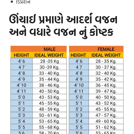
ડિપ્રેશન
ઊંચાઈ પ્રમાણે આદર્શ વજન
અને વધારે વજન નું કોષ્ટક