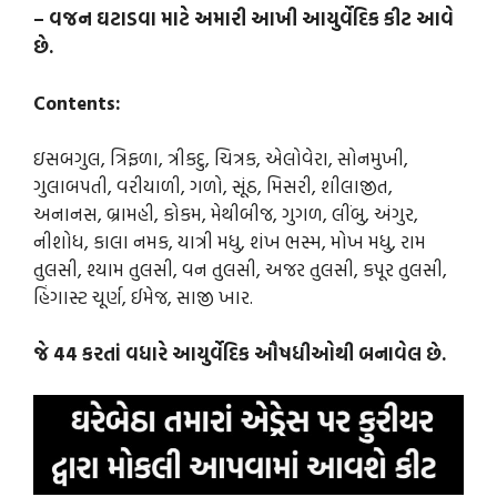
– વજન ઘટાડવા માટે અમારી આખી આયુર્વેદિક કીટ આવે
છે.
Contents:
ઇસબગુલ, ત્રિફળા, ત્રીકદુ, ચિત્રક, એલોવેરા, સોનમુખી,
ગુલાબપતી, વરીયાળી, ગળો, સૂંઠ, મિસરી, શીલાજીત,
અનાનસ, બ્રામહી, કોકમ, મેથીબીજ, ગુગળ, લીંબુ, અંગુર,
નીશોધ, કાલા નમક, યાત્રી મધુ, શંખ ભસ્મ, મોખ મધુ, રામ
તુલસી, શ્યામ તુલસી, વન તુલસી, અજર તુલસી, કપૂર તુલસી,
હિંગાસ્ટ ચૂર્ણ, ઈમેજ, સાજી ખાર.
જે 44 કરતાં વધારે આયુર્વેદિક ઔષધીઓથી બનાવેલ છે.