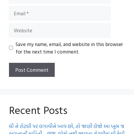
Email
Website
Save my name, email, and website in this browser
for the next time I comment.
Recent Posts
ઘી ને રોટલી પર લગાવીને ખાવ છો, તો જાણી લેજો આ ખુબ જ
અગત્યની માહિતી… 99% લોકો નથી જાણતા રોટલીમાં ઘી કેવી