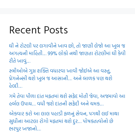
Recent Posts
ઘી ને રોટલી પર લગાવીને ખાવ છો, તો જાણી લેજો આ ખુબ જ
અગત્યની માહિતી… 99% લોકો નથી જાણતા રોટલીમાં ઘી કેવી
રીતે ખાવું…
સ્ત્રીઓએ ગુપ્ત શક્તિ વધારવા ખાવી જોઈએ આ વસ્તુ,
પ્રેગનેન્સી થશે ખુબ જ આસાની… અને બાળક પણ થશે
હેલ્દી…
ગમે તેવા પીળા દાંત મફતમાં થશે સફેદ મોતી જેવા, અજમાવો આ
હર્બલ ઉપાય… વધી જશે દાંતની સફેદી અને ચમક…
એકવાર કરો આ લાલ પહાડી ફળનું સેવન, પગથી લઈ માથા
સુધીના આટલા રોગો મફતમાં થશે દુર… પોષકતત્વોનો છે
ભરપુર ખજાનો…