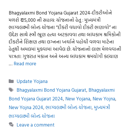
Bhagyalaxmi Bond Yojana Gujarat 2024-દીકરીઓને
મળશે ₹ 25,000 ની સહાય: યોજનાનો હેતુ : મુખ્યમંત્રી
ભાગ્યલક્ષ્મી બોન્ડ યોજના “દીકરી વધાવો દીકરી ભણાવો” ના
ઉદ્દેશ સાથે સ્ત્રી ભ્રૂણ હત્યા અટકાવવા તથા બાંધકામ શ્રમિકોની
દીકરીને શિક્ષણ તથા લગ્નના ખર્ચાને પહોચી વળવા માટેના
હેતુથી અમલમાં મુકવામાં આવેલ છે. યોજનાનો લાભ મેળવવાની
પાત્રતા: ગુજરાત મકાન અને અન્ય બાંધકામ શ્રમયોગી કલ્યાણ
…
Read more
Categories
Update Yojana
Tags
Bhagyalaxmi Bond Yojana Gujarat
,
Bhagyalaxmi
Bond Yojana Gujarat 2024
,
New Yojana
,
New Yojna
,
New Yojna 2024
,
ભાગ્યલક્ષ્મી બોન્ડ યોજના
,
મુખ્યમંત્રી
ભાગ્યલક્ષ્મી બોન્ડ યોજના
Leave a comment