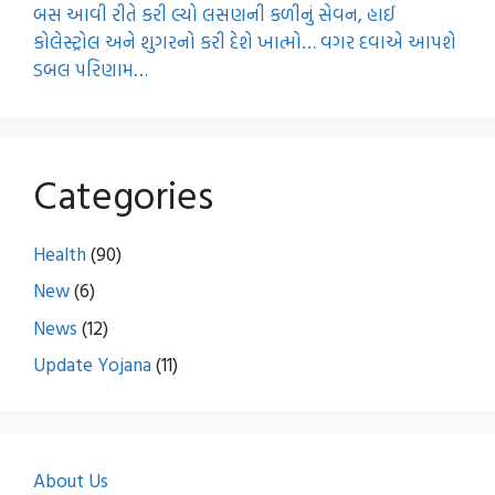
બસ આવી રીતે કરી લ્યો લસણની કળીનું સેવન, હાઈ
કોલેસ્ટ્રોલ અને શુગરનો કરી દેશે ખાત્મો… વગર દવાએ આપશે
ડબલ પરિણામ…
Categories
Health
(90)
New
(6)
News
(12)
Update Yojana
(11)
About Us