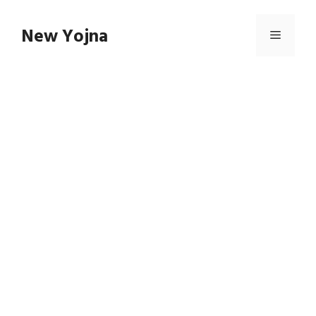
Skip
to
New Yojna
Menu
content