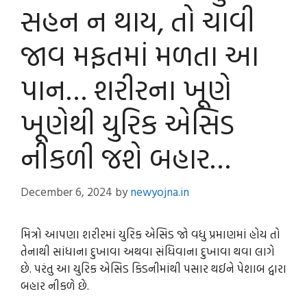
સહન ન થાય, તો ચાવી
જાવ મફતમાં મળતા આ
પાન… શરીરના ખૂણે
ખૂણેથી યુરિક એસિડ
નીકળી જશે બહાર…
December 6, 2024
by
newyojna.in
મિત્રો આપણા શરીરમાં યુરિક એસિડ જો વધુ પ્રમાણમાં હોય તો
તેનાથી સાંધાના દુખાવા અથવા સંધિવાના દુખાવા થવા લાગે
છે. પરંતુ આ યુરિક એસિડ કિડનીમાંથી પસાર થઈને પેશાબ દ્વારા
બહાર નીકળે છે.