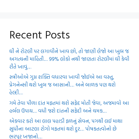
Recent Posts
ઘી ને રોટલી પર લગાવીને ખાવ છો, તો જાણી લેજો આ ખુબ જ
અગત્યની માહિતી… 99% લોકો નથી જાણતા રોટલીમાં ઘી કેવી
રીતે ખાવું…
સ્ત્રીઓએ ગુપ્ત શક્તિ વધારવા ખાવી જોઈએ આ વસ્તુ,
પ્રેગનેન્સી થશે ખુબ જ આસાની… અને બાળક પણ થશે
હેલ્દી…
ગમે તેવા પીળા દાંત મફતમાં થશે સફેદ મોતી જેવા, અજમાવો આ
હર્બલ ઉપાય… વધી જશે દાંતની સફેદી અને ચમક…
એકવાર કરો આ લાલ પહાડી ફળનું સેવન, પગથી લઈ માથા
સુધીના આટલા રોગો મફતમાં થશે દુર… પોષકતત્વોનો છે
ભરપુર ખજાનો…