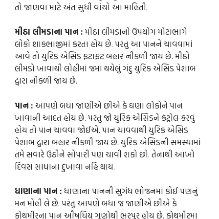
તો જાણવા માટે અંત સુધી વાંચો આ માહિતી.
મીઠા લીમડાના પાન :
મીઠા લીમડાનો ઉપયોગ મોટાભાગે
લોકો શાકભાજીમાં કરતા હોય છે. પરંતુ આ પાનને ચાવવામાં
આવે તો યુરિક એસિડ ફટાફટ બહાર નીકળી જાય છે. મીઠો
લીમડો ખાવાથી લોહીમાં જમા થયેલું ગંદુ યુરિક એસિડ પેશાબ
દ્વારા નીકળી જાય છે.
પાન :
આપણે બધા જાણીએ છીએ કે ઘણા લોકોને પાન
ખાવાની આદત હોય છે. પરંતુ જો યુરિક એસિડને કંટ્રોલ કરવું
હોય તો પાન ચાવવા જોઈએ. પાન ચાવવાથી યુરિક એસિડ
પેશાબ દ્વારા બહાર નીકળી જાય છે. યુરિક એસિડની સમસ્યામાં
તમે સવારે ઉઠીને સોપારી પણ ચાવી શકો છો. તેનાથી આખો
દિવસ સાંધાના દુખાવા નહિ થાય.
ધાણાના પાન :
ધાણાના પાનની સુગંધ ભોજનમાં કોઈ પણનું
મન મોહી લે છે. પરંતુ આપણે બધા જ જાણીએ છીએ કે
કોથમીરના પાન ઔષધિય ગુણોથી ભરપુર હોય છે. કોથમીરમાં