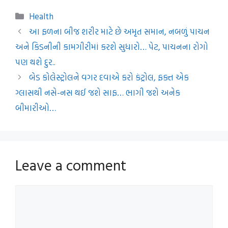
Categories
Health
આ ફળના બીજ શરીર માટે છે અમૃત સમાન, નબળું પાચન
અને કિડનીની કામગીરીમાં કરશે સુધારો… પેટ, પાચનના રોગો
પણ થશે દુર..
બેડ કોલેસ્ટ્રોલને વગર દવાએ કરો કંટ્રોલ, ફક્ત એક
ગ્લાસથી નસે-નસ થઈ જશે સાફ… ભાગી જશે અનેક
બીમારીઓ…
Leave a comment
Comment