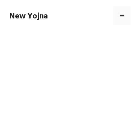
Skip
to
New Yojna
Menu
content