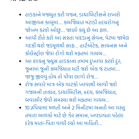
હાડકાને મજબુત કરી વજન, ડાયાબિટીસને રાખશે
આજીવન કાબુમાં… કબજિયાત મટાડી હૃદયરોગનું
જોખમ કરશે ઓછું… જાણો કયું છે આ ફળ..
આવી રીતે કરો આ સસ્તા પાંદડાનું સેવન, પેટમાં જામેલ
ગંદકી થશે જડમૂળથી સાફ… હાર્ટએટેક, સાયનસ અને
કોલેસ્ટ્રોલ જેવા રોગો થશે મફતમાં ગાયબ…
આ શાકનું જ્યુસ હાડકાના તમામ દુખાવા કરશે દુર,
જૂનામાં જૂની કબજિયાત મટી જશે એક જ રાતમાં…
જાજુ જીવવું હોય તો પીવા લાગો રોજ…
રોજ સવારે માત્ર એક વાટકો ખાવાથી આવી જશે
ગજબની તાકાત, ડાયાબિટીસ, હૃદય, કબજિયાત,
બવાસીર જેવી સમસ્યા થશે મફતમાં ગાયબ…
10 રૂપિયામાં મળતી અને 2 મિનીટમાં બનતી આ વસ્તુ
તમારા બાળકો માટે છે ઝેર સમાન, ખવડાવતા પહેલા
દરેક માતા-પિતા વાંચી લ્યો આ માહિતી…