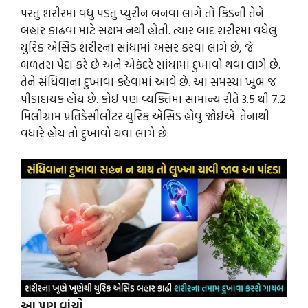
પરંતુ શરીરમાં વધુ પડતું પ્યુરીન બનવા લાગે તો કિડની તેને
બહાર કાઢવા માટે સક્ષમ નથી હોતી. ત્યાર બાદ શરીરમાં વધેલું
યુરિક એસિડ શરીરના સાંધામાં અસર કરવા લાગે છે, જે
બળતરા પેદા કરે છે અને એકંદરે સાંધામાં દુખાવો થવા લાગે છે.
તેને સંધિવાના દુખાવા કહેવામાં આવે છે. આ સમસ્યા ખુબ જ
પીડાદાયક હોય છે. કોઈ પણ વ્યક્તિમાં સામાન્ય રીતે 3.5 થી 7.2
મિલીગ્રામ પ્રતિડેસીલીટર યુરિક એસિડ હોવું જોઈએ. તેનાથી
વધારે હોય તો દુખાવો થવા લાગે છે.
આ પણ વાંચો