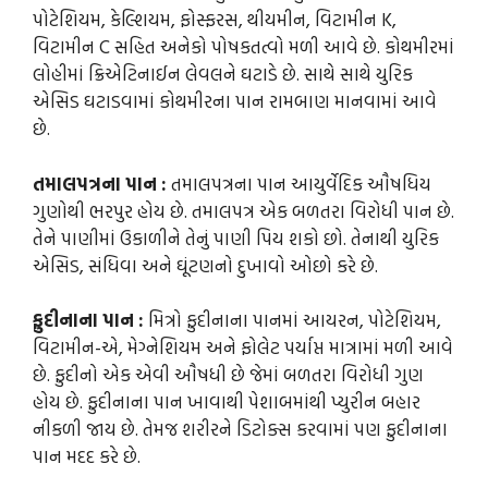
પોટેશિયમ, કેલ્શિયમ, ફોસ્ફરસ, થીયમીન, વિટામીન K,
વિટામીન C સહિત અનેકો પોષકતત્વો મળી આવે છે. કોથમીરમાં
લોહીમાં ક્રિએટિનાઈન લેવલને ઘટાડે છે. સાથે સાથે યુરિક
એસિડ ઘટાડવામાં કોથમીરના પાન રામબાણ માનવામાં આવે
છે.
તમાલપત્રના પાન :
તમાલપત્રના પાન આયુર્વેદિક ઔષધિય
ગુણોથી ભરપુર હોય છે. તમાલપત્ર એક બળતરા વિરોધી પાન છે.
તેને પાણીમાં ઉકાળીને તેનું પાણી પિય શકો છો. તેનાથી યુરિક
એસિડ, સંધિવા અને ઘૂંટણનો દુખાવો ઓછો કરે છે.
ફુદીનાના પાન :
મિત્રો ફુદીનાના પાનમાં આયરન, પોટેશિયમ,
વિટામીન-એ, મેગ્નેશિયમ અને ફોલેટ પર્યાપ્ત માત્રામાં મળી આવે
છે. ફુદીનો એક એવી ઔષધી છે જેમાં બળતરા વિરોધી ગુણ
હોય છે. ફુદીનાના પાન ખાવાથી પેશાબમાંથી પ્યુરીન બહાર
નીકળી જાય છે. તેમજ શરીરને ડિટોક્સ કરવામાં પણ ફુદીનાના
પાન મદદ કરે છે.