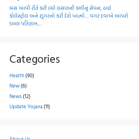
બસ આવી રીતે કરી લ્યો લસણની કળીનું સેવન, હાઈ
કોલેસ્ટ્રોલ અને શુગરનો કરી દેશે ખાત્મો… વગર દવાએ આપશે
ડબલ પરિણામ…
Categories
Health
(90)
New
(6)
News
(12)
Update Yojana
(11)
About Us