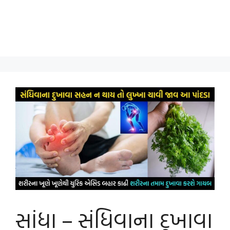
સાંધા – સંધિવાના દુખાવા