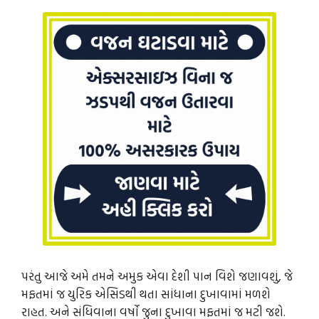
પરંતુ આજે અમે તમને અમુક એવા દેશી પાન વિશે જણાવશું, જે
મફતમાં જ યુરિક એસિડથી થતા સાંધાના દુખાવામાં મળશે
રાહત. અને સંધિવાના વર્ષો જુના દુખાવા મફતમાં જ મટી જશે.